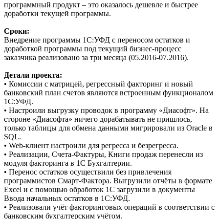
программный продукт – это оказалось дешевле и быстрее
доработки текущей программы.
Сроки:
Внедрение программы 1С:УФД с переносом остатков и
доработкой программы под текущий бизнес-процесс
заказчика реализовано за три месяца (05.2016-07.2016).
Детали проекта:
• Комиссии с матрицей, регрессный факторинг и новый
банковский план счетов являются встроенным функционалом
1С:УФД.
• Настроили выгрузку проводок в программу «Диасофт». На
стороне «Диасофта» ничего дорабатывать не пришлось,
только таблицы для обмена данными мигрировали из Oracle в
SQL.
• Web-клиент настроили для регресса и безрегресса.
• Реализации, Счета-Фактуры, Книги продаж перенесли из
модуля факторинга в 1С Бухгалтерии.
• Перенос остатков осуществили без привлечения
программистов Смарт-Фактора. Выгрузили отчёты в формате
Excel и с помощью обработок 1С загрузили в документы
Ввода начальных остатков в 1С:УФД.
• Реализовали учёт факторинговых операций в соответствии с
банковским бухгалтерским учётом.