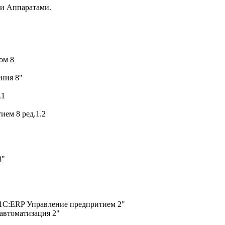
и Аппаратами.
ом 8
ния 8"
.1
ем 8 ред.1.2
8"
"1С:ERP Управление предпритием 2"
автоматизация 2"