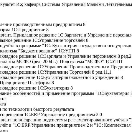
акультет ИУ, кафедра Системы Управления Малыми Летательным
вление производственным предприятием 8
форма 1С:Предприятие 8
ьтант. Прикладное решение 1С:Зарплата и Управление персонал
адное решение 1С:Управление торговлей 8
 учёта в программе "1С: Бухгалтерия государственного учрежде
дсистема "Бюджетирование" 1С:УПП 8
кладное решение 1С:Зарплата и Управление персоналом 8 ред.2
андарты МСФО (ред. 2004 г.). Подсистема "МСФО" 1С:УПП
икладное решение 1С:Управление Производственным Предприяти
кладное решение 1С:Управление Торговлей 8 ред.11.1
кладное решение 1С:Бухгалтерия бюджетного учреждения 8
:Предприятие Платформа 8
кладное решение 1С:Бухгалтерия 8
нание особенностей и применение программы "1С:Бухгалтерия 
нта
кта
 по технологии быстрого результата
го решения 1С:ERP Управление предприятием 2.0
ьтант по внедрению подсистемы регламентированного учёта в 
чёт в "1С:ERP Управление предприятием 2 и "1С: Комплексная 
тами