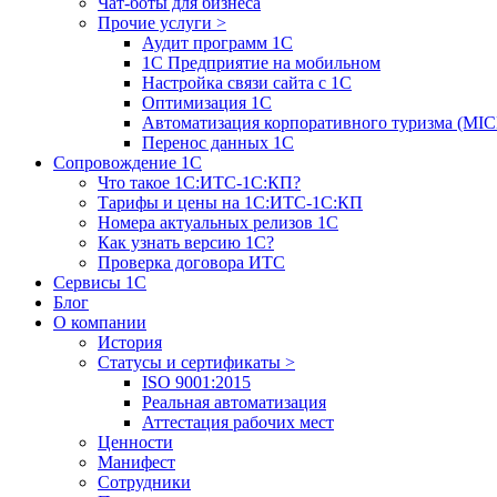
Чат-боты для бизнеса
Прочие услуги
>
Аудит программ 1С
1С Предприятие на мобильном
Настройка связи сайта с 1С
Оптимизация 1С
Автоматизация корпоративного туризма (MIC
Перенос данных 1С
Сопровождение 1С
Что такое 1С:ИТС-1С:КП?
Тарифы и цены на 1С:ИТС-1С:КП
Номера актуальных релизов 1С
Как узнать версию 1С?
Проверка договора ИТС
Сервисы 1С
Блог
О компании
История
Статусы и сертификаты
>
ISO 9001:2015
Реальная автоматизация
Аттестация рабочих мест
Ценности
Манифест
Сотрудники